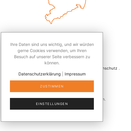
Ihre Daten sind uns wichtig, und wir würden
gerne Cookies verwenden, um Ihren
Besuch auf unserer Seite verbessern zu
können.
2026 © Redaktion Leben50+ .
Impressum
.
Datenschutz
.
Datenschutzerklärung
|
Impressum
Kontakt
ZUSTIMMEN
Veröffentlicht mit
publizer®
in Sachsen.
EINSTELLUNGEN