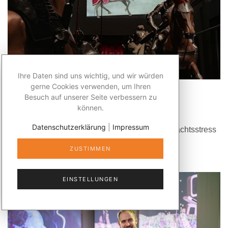
Ihre Daten sind uns wichtig, und wir würden
gerne Cookies verwenden, um Ihren
FREIZEIT & REISEN
Besuch auf unserer Seite verbessern zu
können.
Von Aufgalopp bis Holiday on Ice
Datenschutzerklärung
|
Impressum
Unsere Tipps für kleines Auszeiten vom Weihnachtsstress
ZUSTIMMEN
WEITERLESEN
EINSTELLUNGEN