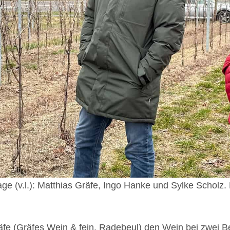
e (v.l.): Matthias Gräfe, Ingo Hanke und Sylke Scholz. F
äfe (Gräfes Wein & fein, Radebeul) den Wein bei zwei 