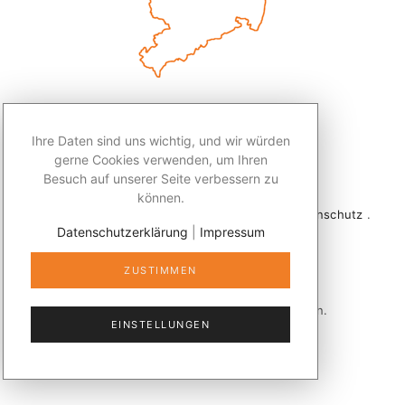
Ihre Daten sind uns wichtig, und wir würden
gerne Cookies verwenden, um Ihren
Besuch auf unserer Seite verbessern zu
können.
2026 © Redaktion Leben50+ .
Impressum
.
Datenschutz
.
Datenschutzerklärung
|
Impressum
Kontakt
ZUSTIMMEN
Veröffentlicht mit
publizer®
in Sachsen.
EINSTELLUNGEN