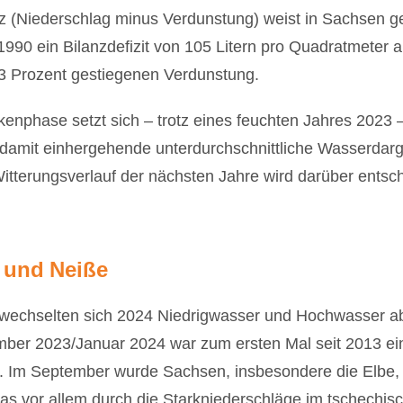
nz (Niederschlag minus Verdunstung) weist in Sachsen 
90 ein Bilanzdefizit von 105 Litern pro Quadratmeter aus
23 Prozent gestiegenen Verdunstung.
kenphase setzt sich – trotz eines feuchten Jahres 2023 –
damit einhergehende unterdurchschnittliche Wasserdarge
terungsverlauf der nächsten Jahre wird darüber entsch
 und Neiße
wechselten sich 2024 Niedrigwasser und Hochwasser a
er 2023/Januar 2024 war zum ersten Mal seit 2013 ein
 Im September wurde Sachsen, insbesondere die Elbe,
s vor allem durch die Starkniederschläge im tschechis