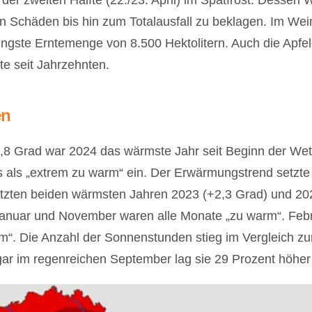
er zweiten Hälfte (22./23. April) im Spätfrost. Dessen 
 Schäden bis hin zum Totalausfall zu beklagen. Im Wei
ringste Erntemenge von 8.500 Hektolitern. Auch die Apfe
te seit Jahrzehnten.
en
,8 Grad war 2024 das wärmste Jahr seit Beginn der Wet
 als „extrem zu warm“ ein. Der Erwärmungstrend setzte s
tzten beiden wärmsten Jahren 2023 (+2,3 Grad) und 202
nuar und November waren alle Monate „zu warm“. Febr
m“. Die Anzahl der Sonnenstunden stieg im Vergleich z
r im regenreichen September lag sie 29 Prozent höher 