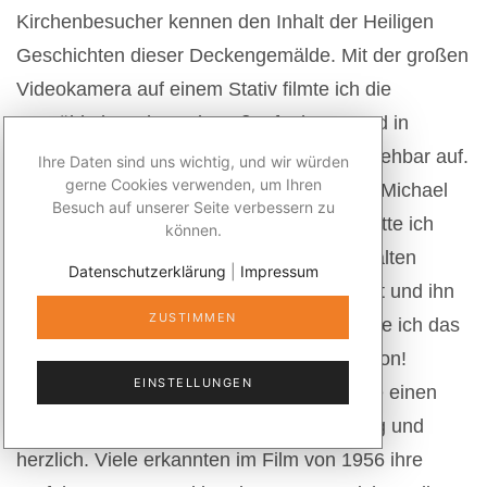
Kirchenbesucher kennen den Inhalt der Heiligen
Geschichten dieser Deckengemälde. Mit der großen
Videokamera auf einem Stativ filmte ich die
Gemälde in Nah- und Großaufnahmen und in
langsamen Schwenks, löste sie nachvollziehbar auf.
Ihre Daten sind uns wichtig, und wir würden
gerne Cookies verwenden, um Ihren
Den erklärenden Text sprach Pfarrkurator Michael
Besuch auf unserer Seite verbessern zu
Brugger im Dialekt der Gegend. Vorher hatte ich
können.
Filmaufnahmen des Dorfes gemacht, die alten
Datenschutzerklärung
|
Impressum
Aufnahmen von 1956 in den Film integriert und ihn
ZUSTIMMEN
digitalisiert. Anlässlich des Jubiläums führte ich das
Ergebnis im Ort vor. Das war eine Sensation!
EINSTELLUNGEN
Erstmalig wurde es gestattet, in der Kirche einen
Film aufzuführen. Die Resonanz war heftig und
herzlich. Viele erkannten im Film von 1956 ihre