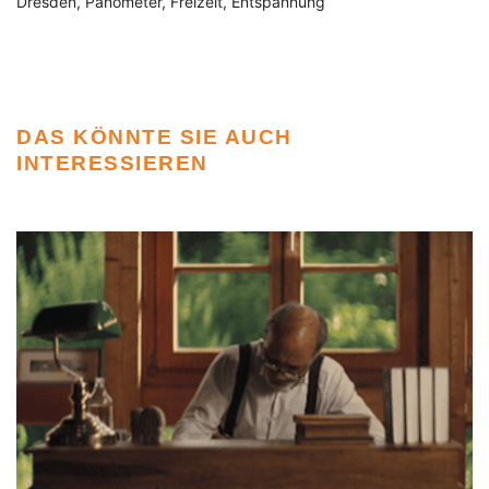
Dresden
Panometer
Freizeit
Entspannung
DAS KÖNNTE SIE AUCH
INTERESSIEREN