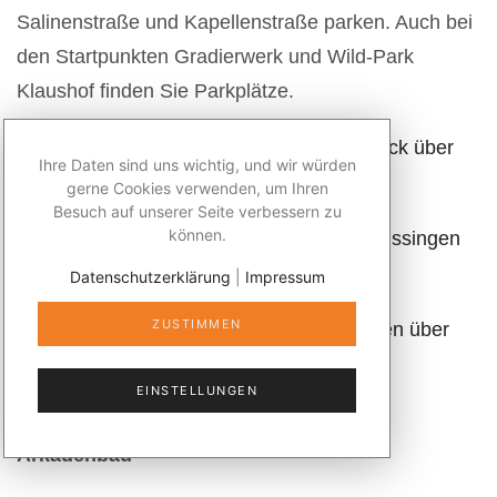
Salinenstraße und Kapellenstraße parken. Auch bei
den Startpunkten Gradierwerk und Wild-Park
Klaushof finden Sie Parkplätze.
Erhalten Sie
mit einem Klick einen Überblick über
Ihre Daten sind uns wichtig, und wir würden
die Wanderrouten in Bad Kissingen
.
gerne Cookies verwenden, um Ihren
Besuch auf unserer Seite verbessern zu
können.
Die Broschüre mit
Wandertouren in Bad Kissingen
können Sie hier herunterladen
.
Datenschutzerklärung
|
Impressum
ZUSTIMMEN
Im Internet finden Sie weitere
Informationen über
die Welterbe-Stadt
Bad Kissingen.
EINSTELLUNGEN
Tourist-Information
Arkadenbau