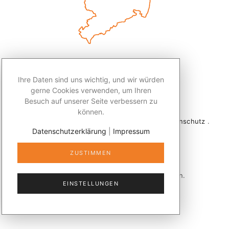
Ihre Daten sind uns wichtig, und wir würden
gerne Cookies verwenden, um Ihren
Besuch auf unserer Seite verbessern zu
können.
2026 © Redaktion Leben50+ .
Impressum
.
Datenschutz
.
Datenschutzerklärung
|
Impressum
Kontakt
ZUSTIMMEN
Veröffentlicht mit
publizer®
in Sachsen.
EINSTELLUNGEN