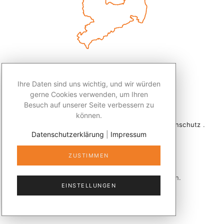
Ihre Daten sind uns wichtig, und wir würden
gerne Cookies verwenden, um Ihren
Besuch auf unserer Seite verbessern zu
können.
2026 © Redaktion Leben50+ .
Impressum
.
Datenschutz
.
Datenschutzerklärung
|
Impressum
Kontakt
ZUSTIMMEN
Veröffentlicht mit
publizer®
in Sachsen.
EINSTELLUNGEN