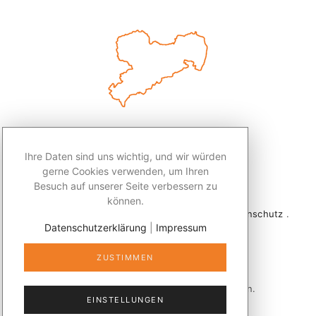
Ihre Daten sind uns wichtig, und wir würden
gerne Cookies verwenden, um Ihren
Besuch auf unserer Seite verbessern zu
können.
2026 © Redaktion Leben50+ .
Impressum
.
Datenschutz
.
Datenschutzerklärung
|
Impressum
Kontakt
ZUSTIMMEN
Veröffentlicht mit
publizer®
in Sachsen.
EINSTELLUNGEN