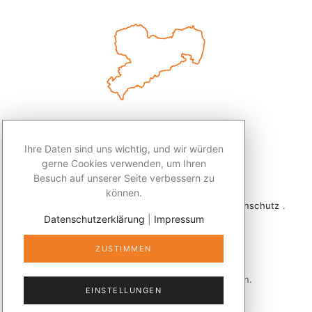
Ihre Daten sind uns wichtig, und wir würden
gerne Cookies verwenden, um Ihren
Besuch auf unserer Seite verbessern zu
können.
2026 © Redaktion Leben50+ .
Impressum
.
Datenschutz
.
Datenschutzerklärung
|
Impressum
Kontakt
ZUSTIMMEN
Veröffentlicht mit
publizer®
in Sachsen.
EINSTELLUNGEN