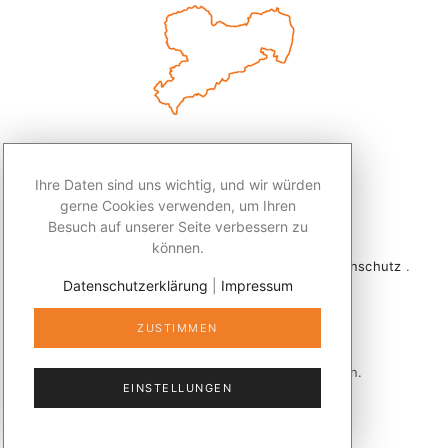
Ihre Daten sind uns wichtig, und wir würden
gerne Cookies verwenden, um Ihren
Besuch auf unserer Seite verbessern zu
können.
2026 © Redaktion Leben50+ .
Impressum
.
Datenschutz
.
Datenschutzerklärung
|
Impressum
Kontakt
ZUSTIMMEN
Veröffentlicht mit
publizer®
in Sachsen.
EINSTELLUNGEN