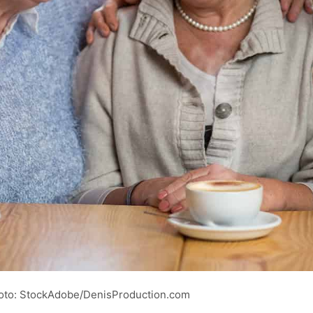
 Foto: StockAdobe/DenisProduction.com