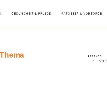
S
GESUNDHEIT & PFLEGE
RATGEBER & VORSORGE
m Thema
LEBEN50
ARTI